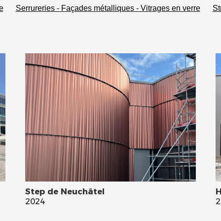
e
Serrureries - Façades métalliques - Vitrages en verre
St
Step de Neuchâtel
H
2024
2