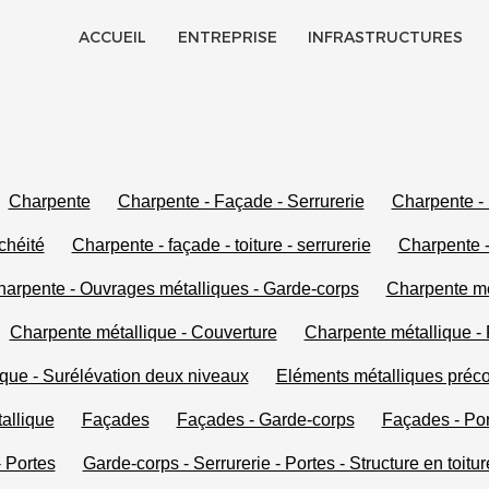
ACCUEIL
ENTREPRISE
INFRASTRUCTURES
Historique
Certifications
Jobs
Charpente
Charpente - Façade - Serrurerie
Charpente - 
chéité
Charpente - façade - toiture - serrurerie
Charpente -
arpente - Ouvrages métalliques - Garde-corps
Charpente mé
Charpente métallique - Couverture
Charpente métallique - 
ique - Surélévation deux niveaux
Eléments métalliques préc
allique
Façades
Façades - Garde-corps
Façades - Por
- Portes
Garde-corps - Serrurerie - Portes - Structure en toitu