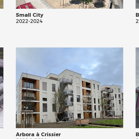
Small City
B
2022-2024
2
Arbora à Crissier
B